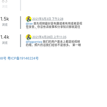
83
浏览
1.5k
2021年5月3日 下午2:28
@rae
首先视频最好是有趣或者有用或者是视
浏览
觉享受，你没有讲故事和分享知识那就是往
视觉享受方向的
建议在拍摄的时候，都考虑一下画面内容，
1.4k
以及内容的构图。多想想什么是好看的，什
2021年4月28日 上午11:35
么是有美感的画面。 建议可以借鉴一下屏幕
@fggpantaq
我们的用户基本上都是拍视频
浏览
摄影，平面照片。
的哦，照片的话我们经验不是很多。 第一眼
我给你截几张图看看，你这个构图和画面就
看上去还以为这条狗咬住了一条蛇呢
是乱七八糟的，缺少美感
981620051939_.pic_hd.jpg
971620051872_.pic_hd.jpg
48号
粤ICP备19146224号