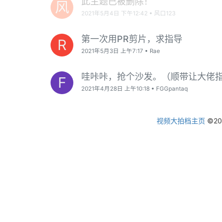
此主题已被删除！
风
2021年5月4日 下午12:42
•
风口123
第一次用PR剪片，求指导
R
2021年5月3日 上午7:17
•
Rae
哇咔咔，抢个沙发。（顺带让大佬
F
2021年4月28日 上午10:18
•
FGGpantaq
视频大拍档主页
©2