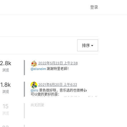
登录
排序
2.8k
2022年5月23日 上午2:38
@eisneim
謝謝特里老師！
浏览
1.8k
2021年6月20日 上午6:22
@iris
景色很好呀，音乐选的也很棒👍
浏览
可以做的更好的是：
1 颜色饱和度太高了，蓝色都溢出了，你在使
用LUT的时候可以把强度降低一点； 2 无人
15
尚无回复
机画面加速之后，调整角度的片段就别用
了，这样显得画面很抖
浏览
继续创作，以后肯定能技术越来越好的