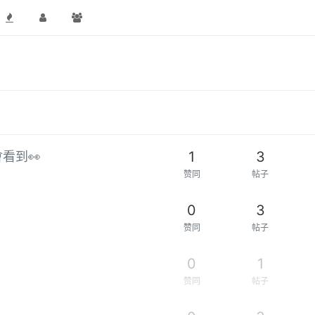
1
3
看到👀
赞同
帖子
0
3
赞同
帖子
0
1
赞同
帖子