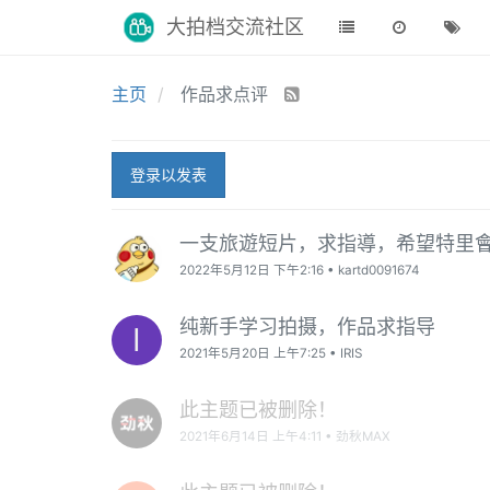
大拍档交流社区
主页
作品求点评
登录以发表
一支旅遊短片，求指導，希望特里會
2022年5月12日 下午2:16
•
kartd0091674
纯新手学习拍摄，作品求指导
I
2021年5月20日 上午7:25
•
IRIS
此主题已被删除！
2021年6月14日 上午4:11
•
劲秋MAX