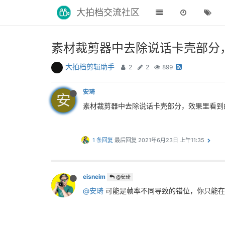
大拍档交流社区
素材裁剪器中去除说话卡壳部分，效果
大拍档剪辑助手
2
2
899
安琦
安
素材裁剪器中去除说话卡壳部分，效果里看到的跟导入
1 条回复
最后回复
2021年6月23日 上午11:35
eisneim
@安琦
@安琦
可能是帧率不同导致的错位，你只能在f