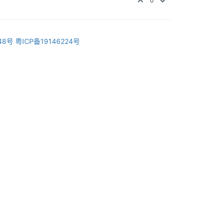
0
48号
粤ICP备19146224号