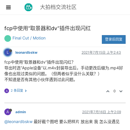
大拍档交流社区
fcp中使用“取景器和dv”插件出现闪红
Final Cut / Motion
登录后回复
L
leonardbskw
2021年7月15日 上午2:43
fcp中使用“取景器和dv”插件出现闪红？
导出时选“Apple设备”以.m4v封装导出后，手动更改后缀为.mp4好
像也出现过类似的问题。（但两者似乎没什么关联？）
不知道是否有其他小伙伴遇到过此问题。
2 条回复
0
A
A
admin
2021年7月16日 上午2:09
@leonardbskw
最好截个图吧 要么把样片 放出来 我 怎么没遇见