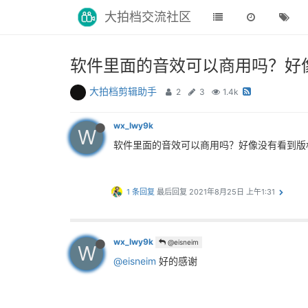
大拍档交流社区
软件里面的音效可以商用吗？好
大拍档剪辑助手
2
3
1.4k
wx_Iwy9k
W
软件里面的音效可以商用吗？好像没有看到版
1 条回复
最后回复
2021年8月25日 上午1:31
wx_Iwy9k
@eisneim
W
@eisneim
好的感谢