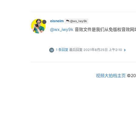
eisneim
@wx_Iwy9k
@wx_iwy9k
音效文件是我们从免版权音效网
1 条回复
最后回复
2021年8月25日 上午2:10
W
视频大拍档主页
©2