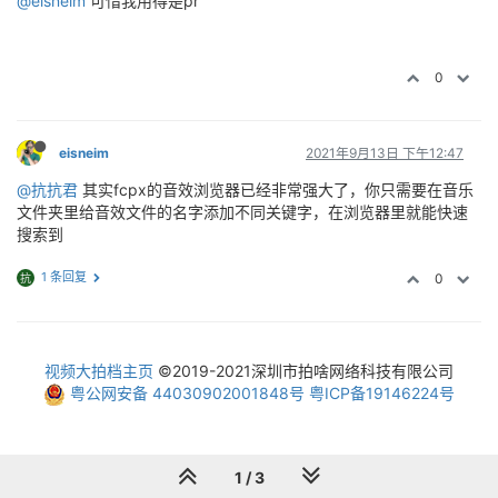
@eisneim
可惜我用得是pr
0
eisneim
2021年9月13日 下午12:47
@抗抗君
其实fcpx的音效浏览器已经非常强大了，你只需要在音乐
文件夹里给音效文件的名字添加不同关键字，在浏览器里就能快速
搜索到
1 条回复
0
抗
视频大拍档主页
©2019-2021深圳市拍啥网络科技有限公司
粤公网安备 44030902001848号
粤ICP备19146224号
1 / 3