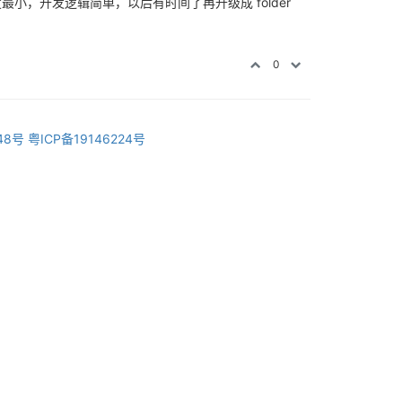
最小，开发逻辑简单，以后有时间了再升级成 folder
0
48号
粤ICP备19146224号