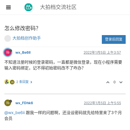
大拍档交流社区
怎么修改密码？
大拍档创作助手
登录后回复
W
wx_Be6II
2022年1月5日 上午3:57
不知道注册时候的登录密码，一直都是微信登录，现在小程序需要
输入密码绑定，记不得初始密码改不了咋办？
2 条回复
0
W
W
wx_FDhk6
2022年1月5日 上午5:55
@wx_be6ii
跟我一样的问题啊，还没设密码就先给特里来了3个月
会员