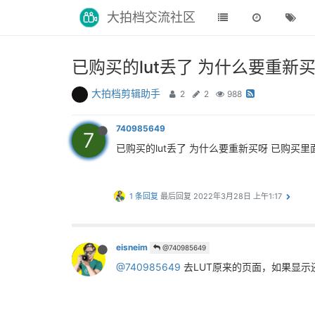
大拍档交流社区
已购买的lut丢了 为什么要重
大拍档剪辑助手
2
2
988
740985649
7
已购买的lut丢了 为什么要重新买呀 已购买
1 条回复
最后回复
2022年3月28日 上午1:17
eisneim
@740985649
@740985649
去LUT原来的页面，如果显