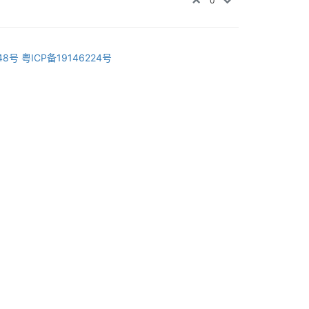
0
48号
粤ICP备19146224号