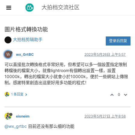
大拍档交流社区
圖片格式轉換功能
大拍档剪辑助手
登录后回复
W
wx_GrtBC
2023年5月26日 上午5:57
可以直接批次轉換格式非常好用，但希望可以多一個設置指定限制
轉檔後的檔案大小，就像lightroom有個轉出設置一樣，設置
10000k，轉出的檔案大小就會小於10000k，便於一些網站上傳限
制。感謝特里創造出這麼好用多功能的程式！
1 条回复
0
eisneim
2023年5月27日 上午8:58
@wx_grtbc
目前还没有那么细的功能