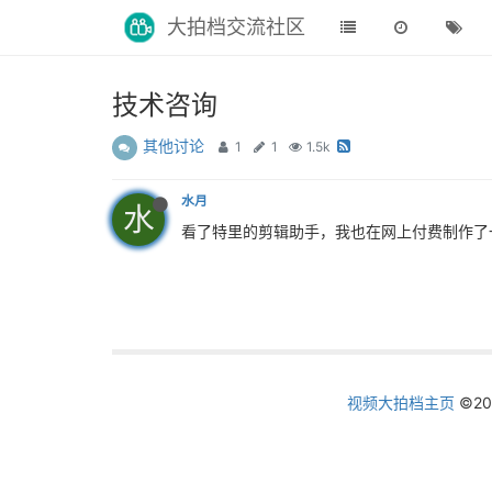
大拍档交流社区
技术咨询
其他讨论
1
1
1.5k
水月
水
看了特里的剪辑助手，我也在网上付费制作了
视频大拍档主页
©2